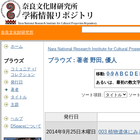
奈良文化財研究所
ホーム
Nara National Research Institute for Cultural Prope
ブラウズ : 著者 野田, 優人
ブラウズ
コミュニティ/
0-9
A
B
C
D
E
移動:
コレクション
発行日
あるいは、最初の数文字
著者
ソート項目:
ソート
タイトル
主題
発行日
ヘルプ
DSpaceについて
2014年9月25日木曜日
003 植物遺体に