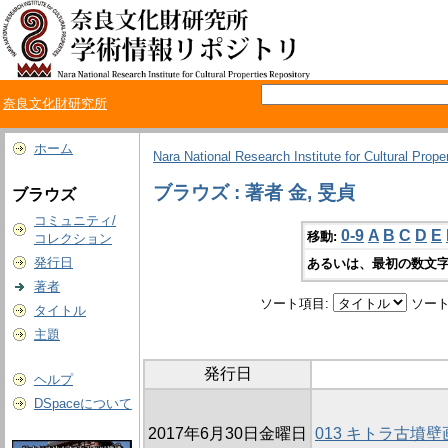
奈良文化財研究所
ホーム
Nara National Research Institute for Cultural Prope
ブラウズ : 著者 金, 旻貞
ブラウズ
コミュニティ/
0-9
A
B
C
D
E
移動:
コレクション
発行日
あるいは、最初の数文字
著者
ソート項目:
ソート
タイトル
主題
発行日
ヘルプ
DSpaceについて
2017年6月30日金曜日
013 キトラ古墳