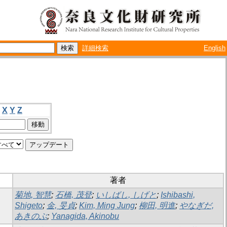
詳細検索
English
X
Y
Z
著者
菊地, 智慧
;
石橋, 茂登
;
いしばし, しげと
;
Ishibashi,
Shigeto
;
金, 旻貞
;
Kim, Ming Jung
;
柳田, 明進
;
やなぎだ,
あきのぶ
;
Yanagida, Akinobu