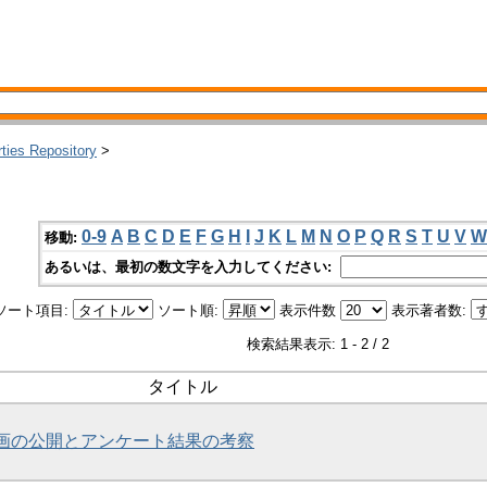
rties Repository
>
0-9
A
B
C
D
E
F
G
H
I
J
K
L
M
N
O
P
Q
R
S
T
U
V
W
移動:
あるいは、最初の数文字を入力してください:
ソート項目:
ソート順:
表示件数
表示著者数:
検索結果表示: 1 - 2 / 2
タイトル
壁画の公開とアンケート結果の考察