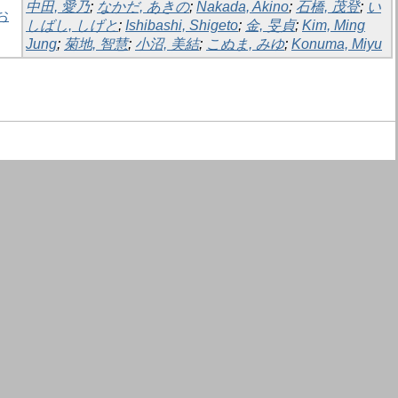
中田, 愛乃
;
なかだ, あきの
;
Nakada, Akino
;
石橋, 茂登
;
い
お
しばし, しげと
;
Ishibashi, Shigeto
;
金, 旻貞
;
Kim, Ming
Jung
;
菊地, 智慧
;
小沼, 美結
;
こぬま, みゆ
;
Konuma, Miyu