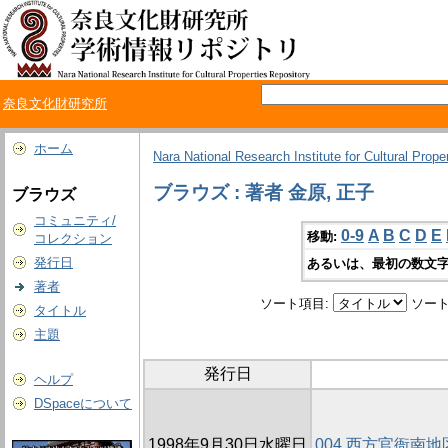
奈良文化財研究所
ホーム
Nara National Research Institute for Cultural Prope
ブラウズ : 著者 金原, 正子
ブラウズ
コミュニティ/
0-9
A
B
C
D
E
移動:
コレクション
発行日
あるいは、最初の数文字
著者
ソート項目:
ソート
タイトル
主題
発行日
ヘルプ
DSpaceについて
1998年9月30日水曜日
004 西方官衙南地