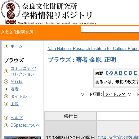
奈良文化財研究所
ホーム
Nara National Research Institute for Cultural Prope
ブラウズ : 著者 金原, 正明
ブラウズ
コミュニティ/
0-9
A
B
C
D
E
移動:
コレクション
発行日
あるいは、最初の数文字
著者
ソート項目:
ソート
タイトル
主題
発行日
ヘルプ
DSpaceについて
1998年9月30日水曜日
004 西方官衙南地