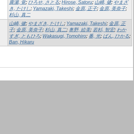
廣瀬, 覚
;
ひろせ, さとる
;
Hirose, Satoru
;
山崎, 健
;
やまざ
き, たけし
;
Yamazaki, Takeshi
;
金原, 正子
;
金原, 美奈子
;
杉山, 真二
山崎, 健
;
やまざき, たけし
;
Yamazaki, Takeshi
;
金原, 正
子
;
金原, 美奈子
;
杉山, 真二
;
奥野, 絵美
;
若杉, 智宏
;
わか
すぎ, ともひろ
;
Wakasugi, Tomohiro
;
番, 光
;
ばん, ひかる
;
Ban, Hikaru