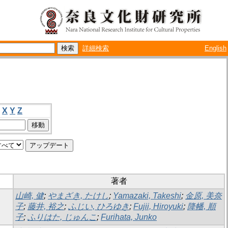
詳細検索
English
X
Y
Z
著者
山崎, 健
;
やまざき, たけし
;
Yamazaki, Takeshi
;
金原, 美奈
子
;
藤井, 裕之
;
ふじい, ひろゆき
;
Fujii, Hiroyuki
;
降幡, 順
子
;
ふりはた, じゅんこ
;
Furihata, Junko