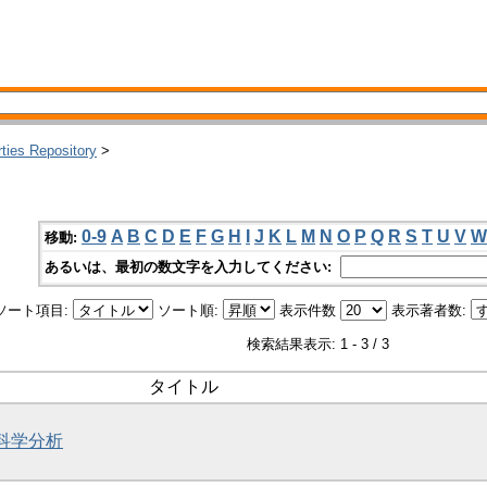
rties Repository
>
0-9
A
B
C
D
E
F
G
H
I
J
K
L
M
N
O
P
Q
R
S
T
U
V
W
移動:
あるいは、最初の数文字を入力してください:
ソート項目:
ソート順:
表示件数
表示著者数:
検索結果表示: 1 - 3 / 3
タイトル
然科学分析