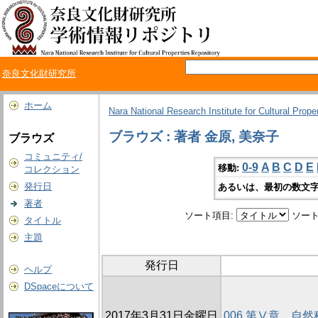
奈良文化財研究所
ホーム
Nara National Research Institute for Cultural Prope
ブラウズ : 著者 金原, 美奈子
ブラウズ
コミュニティ/
0-9
A
B
C
D
E
移動:
コレクション
発行日
あるいは、最初の数文字
著者
ソート項目:
ソート
タイトル
主題
発行日
ヘルプ
DSpaceについて
2017年3月31日金曜日
006 第Ⅴ章 自