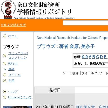
奈良文化財研究所
ホーム
Nara National Research Institute for Cultural Prope
ブラウズ : 著者 金原, 美奈子
ブラウズ
コミュニティ/
0-9
A
B
C
D
E
移動:
コレクション
発行日
あるいは、最初の数文字
著者
ソート項目:
ソート
タイトル
主題
発行日
ヘルプ
DSpaceについて
2017年3月31日金曜日
006 第Ⅴ章 自