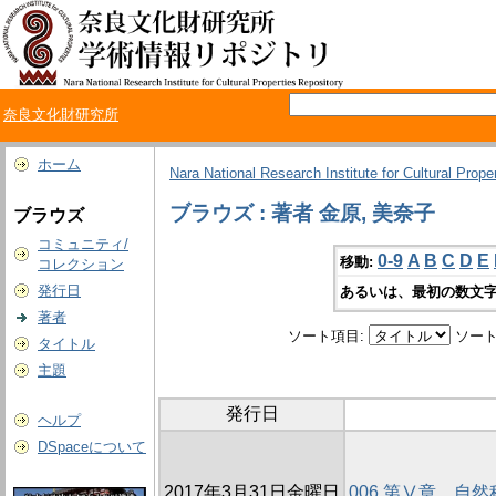
奈良文化財研究所
ホーム
Nara National Research Institute for Cultural Prope
ブラウズ : 著者 金原, 美奈子
ブラウズ
コミュニティ/
0-9
A
B
C
D
E
移動:
コレクション
発行日
あるいは、最初の数文字
著者
ソート項目:
ソート
タイトル
主題
発行日
ヘルプ
DSpaceについて
2017年3月31日金曜日
006 第Ⅴ章 自