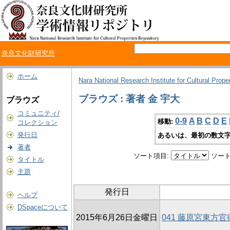
奈良文化財研究所
ホーム
Nara National Research Institute for Cultural Prope
ブラウズ : 著者 金 宇大
ブラウズ
コミュニティ/
0-9
A
B
C
D
E
移動:
コレクション
発行日
あるいは、最初の数文字
著者
ソート項目:
ソート
タイトル
主題
発行日
ヘルプ
DSpaceについて
2015年6月26日金曜日
041 藤原宮東方官