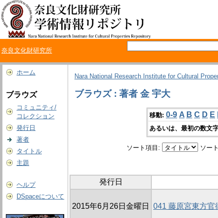
奈良文化財研究所
ホーム
Nara National Research Institute for Cultural Prope
ブラウズ : 著者 金 宇大
ブラウズ
コミュニティ/
0-9
A
B
C
D
E
移動:
コレクション
発行日
あるいは、最初の数文字
著者
ソート項目:
ソート
タイトル
主題
発行日
ヘルプ
DSpaceについて
2015年6月26日金曜日
041 藤原宮東方官