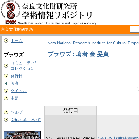
奈良文化財研究所
ホーム
Nara National Research Institute for Cultural Prope
ブラウズ : 著者 金 旻貞
ブラウズ
コミュニティ/
コレクション
発行日
著者
タイトル
主題
発行日
ヘルプ
DSpaceについて
2011年6月15日水曜日
030 談山神社権