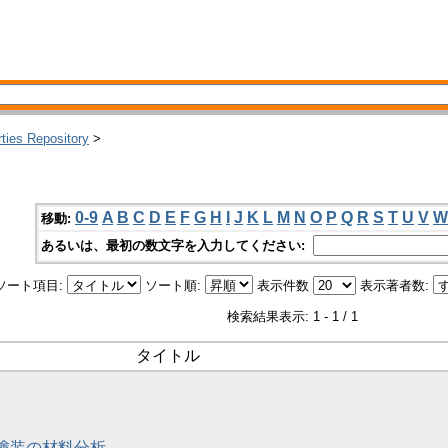
rties Repository
>
0-9
A
B
C
D
E
F
G
H
I
J
K
L
M
N
O
P
Q
R
S
T
U
V
W
移動:
あるいは、最初の数文字を入力してください:
ソート項目:
ソート順:
表示件数
表示著者数:
検索結果表示: 1 - 1 / 1
タイトル
殿塗装の材料分析