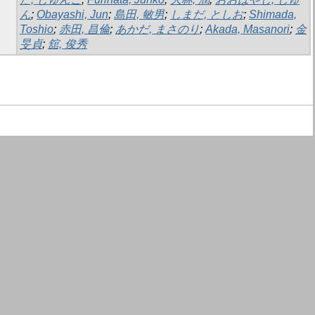
ん
;
Obayashi, Jun
;
島田, 敏男
;
しまだ, としお
;
Shimada,
Toshio
;
赤田, 昌倫
;
あかだ, まさのり
;
Akada, Masanori
;
金
旻貞
;
舘, 俊秀