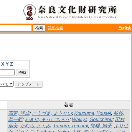
詳細検索
English
X
Y
Z
著者
高妻, 洋成
;
こうづま, ようせい
;
Kouzuma, Yousei
;
脇谷,
草一郎
;
わきや, そういちろう
;
Wakiya, Souichirou
;
田村,
朋美
;
たむら, ともみ
;
Tamura, Tomomi
;
降幡, 順子
;
ふりは
た, じゅんこ
;
Furihata, Junko
;
大林, 潤
;
おおばやし, じゅ