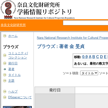
奈良文化財研究所
ホーム
Nara National Research Institute for Cultural Prope
ブラウズ : 著者 金 旻貞
ブラウズ
コミュニティ/
0-9
A
B
C
D
E
移動:
コレクション
発行日
あるいは、最初の数文字
著者
ソート項目:
ソート
タイトル
主題
発行日
ヘルプ
DSpaceについて