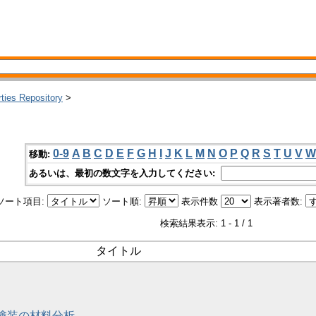
rties Repository
>
0-9
A
B
C
D
E
F
G
H
I
J
K
L
M
N
O
P
Q
R
S
T
U
V
W
移動:
あるいは、最初の数文字を入力してください:
ソート項目:
ソート順:
表示件数
表示著者数:
検索結果表示: 1 - 1 / 1
タイトル
殿塗装の材料分析