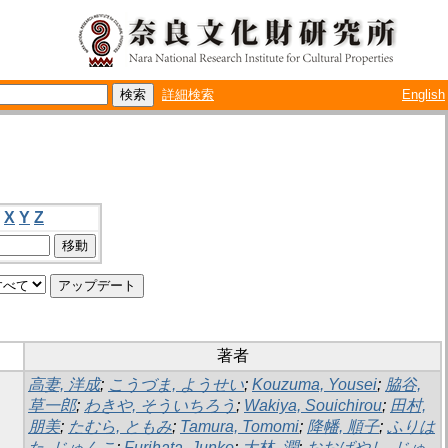
詳細検索
English
X
Y
Z
著者
高妻, 洋成
;
こうづま, ようせい
;
Kouzuma, Yousei
;
脇谷,
草一郎
;
わきや, そういちろう
;
Wakiya, Souichirou
;
田村,
朋美
;
たむら, ともみ
;
Tamura, Tomomi
;
降幡, 順子
;
ふりは
た, じゅんこ
;
Furihata, Junko
;
大林, 潤
;
おおばやし, じゅ