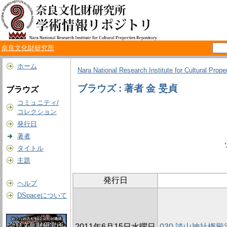
奈良文化財研究所
ホーム
Nara National Research Institute for Cultural Prope
ブラウズ : 著者 金 旻貞
ブラウズ
コミュニティ/
コレクション
発行日
著者
タイトル
主題
発行日
ヘルプ
DSpaceについて
2011年6月15日水曜日
030 談山神社権