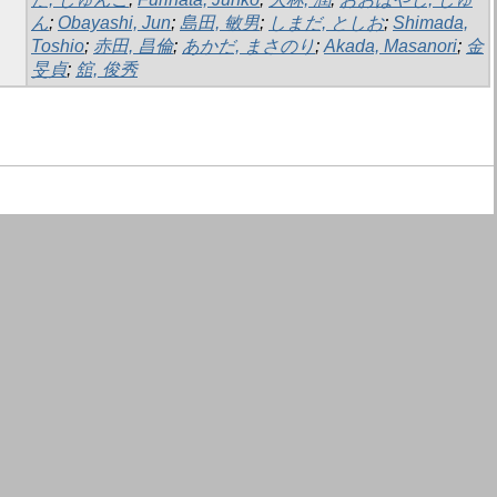
ん
;
Obayashi, Jun
;
島田, 敏男
;
しまだ, としお
;
Shimada,
Toshio
;
赤田, 昌倫
;
あかだ, まさのり
;
Akada, Masanori
;
金
旻貞
;
舘, 俊秀