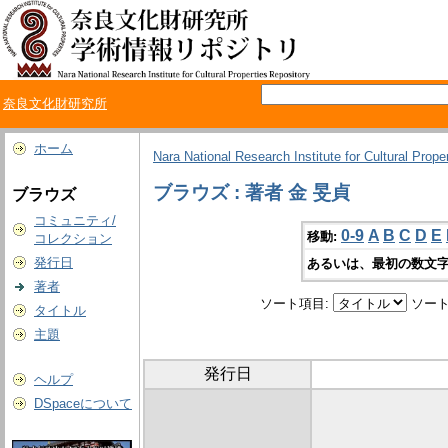
奈良文化財研究所
ホーム
Nara National Research Institute for Cultural Prope
ブラウズ : 著者 金 旻貞
ブラウズ
コミュニティ/
0-9
A
B
C
D
E
移動:
コレクション
発行日
あるいは、最初の数文字
著者
ソート項目:
ソート
タイトル
主題
発行日
ヘルプ
DSpaceについて