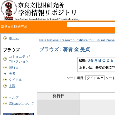
奈良文化財研究所
ホーム
Nara National Research Institute for Cultural Prope
ブラウズ : 著者 金 旻貞
ブラウズ
コミュニティ/
0-9
A
B
C
D
E
移動:
コレクション
発行日
あるいは、最初の数文字
著者
ソート項目:
ソート
タイトル
主題
発行日
ヘルプ
DSpaceについて