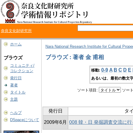
奈良文化財研究所
ホーム
Nara National Research Institute for Cultural Prope
ブラウズ : 著者 金 甫相
ブラウズ
コミュニティ/
0-9
A
B
C
D
E
移動:
コレクション
発行日
あるいは、最初の数文字
著者
ソート項目:
ソート
タイトル
主題
発行日
タ
ヘルプ
DSpaceについて
2009年6月
008 韓・日 発掘調査交流に