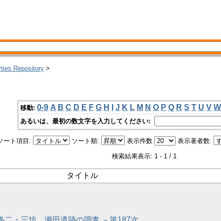
rties Repository
>
0-9
A
B
C
D
E
F
G
H
I
J
K
L
M
N
O
P
Q
R
S
T
U
V
W
移動:
あるいは、最初の数文字を入力してください:
ソート項目:
ソート順:
表示件数
表示著者数:
検索結果表示: 1 - 1 / 1
タイトル
九条二・三坊、瀬田遺跡の調査 －第187次