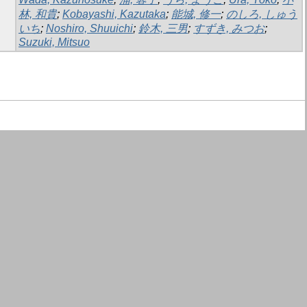
林, 和貴
;
Kobayashi, Kazutaka
;
能城, 修一
;
のしろ, しゅう
いち
;
Noshiro, Shuuichi
;
鈴木, 三男
;
すずき, みつお
;
Suzuki, Mitsuo