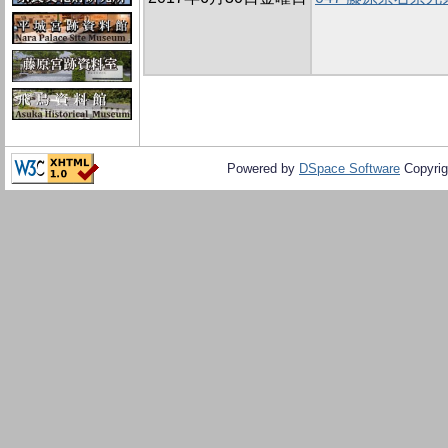
Powered by
DSpace Software
Copyrig