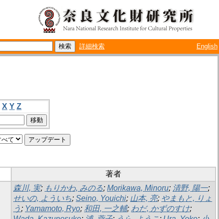
詳細検索
English
X
Y
Z
著者
森川, 実
;
もりかわ, みのる
;
Morikawa, Minoru
;
清野, 陽一
;
せいの, よういち
;
Seino, Youichi
;
山本, 亮
;
やまもと, りょ
う
;
Yamamoto, Ryo
;
和田, 一之輔
;
わだ, かずのすけ
;
Wada, Kazunosuke
;
浦, 蓉子
;
うら, ようこ
;
Ura, Yoko
;
小