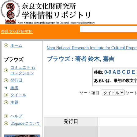
奈良文化財研究所
ホーム
Nara National Research Institute for Cultural Prope
ブラウズ : 著者 鈴木, 嘉吉
ブラウズ
コミュニティ/
0-9
A
B
C
D
E
移動:
コレクション
発行日
あるいは、最初の数文字
著者
ソート項目:
ソート
タイトル
主題
ヘルプ
発行日
DSpaceについて