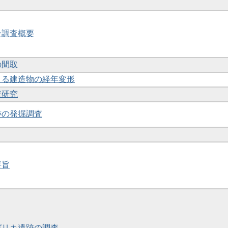
合調査概要
の間取
による建造物の経年変形
査研究
堂跡の発掘調査
要旨
ンガリキ遺跡の調査