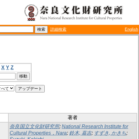
詳細検索
English
X
Y
Z
著者
奈良国立文化財研究所
;
National Research Institute for
Cultural Properties，Nara
;
鈴木, 嘉吉
;
すずき, かきち
;