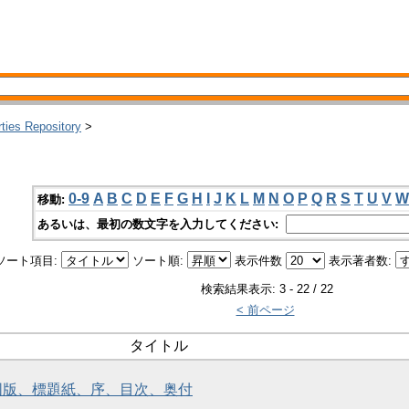
rties Repository
>
0-9
A
B
C
D
E
F
G
H
I
J
K
L
M
N
O
P
Q
R
S
T
U
V
W
移動:
あるいは、最初の数文字を入力してください:
ソート項目:
ソート順:
表示件数
表示著者数:
検索結果表示: 3 - 22 / 22
< 前ページ
タイトル
首図版、標題紙、序、目次、奥付