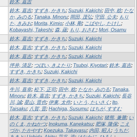
鈴木, 嘉吉
鈴木, 嘉吉
;
すずき, かきち
;
Suzuki, Kakichi
;
田中, 稔
;
たな
か, みのる
;
Tanaka, Minoru
;
岡田, 茂弘
;
守田, 公夫
;
もり
た, きみお
;
Morita, Kimio
;
小林, 剛
;
こばやし, たけし
;
Kobayashi, Takeshi
;
森, 蘊
;
もり, おさむ
;
Mori, Osamu
鈴木, 嘉吉
;
すずき, かきち
;
Suzuki, Kakichi
鈴木, 嘉吉
;
すずき, かきち
;
Suzuki, Kakichi
鈴木, 嘉吉
;
すずき, かきち
;
Suzuki, Kakichi
坪井, 清足
;
つぼい, きよたり
;
Tsuboi, Kiyotari
;
鈴木, 嘉吉
;
すずき, かきち
;
Suzuki, Kakichi
鈴木, 嘉吉
;
すずき, かきち
;
Suzuki, Kakichi
牛川, 喜幸
;
松下, 正司
;
田中, 稔
;
たなか, みのる
;
Tanaka,
Minoru
;
鈴木, 嘉吉
;
すずき, かきち
;
Suzuki, Kakichi
;
長谷
川, 誠
;
星山, 晋也
;
伊東, 太作
;
いとう, たいさく
;
Ito,
Taisaku
;
八賀, 晋
;
Hachiga, Susumu
;
はちが, すすむ
鈴木, 嘉吉
;
すずき, かきち
;
Suzuki, Kakichi
;
猪熊, 兼勝
;
い
のくま, かねかつ
;
Inokuma, Kanekatsu
;
肥塚, 隆保
;
こえ
づか, たかやす
;
Koezuka, Takayasu
;
内田, 昭人
;
うちだ,
あきと
;
Uchida, Akito
;
花谷, 浩
;
はなたに, ひろし
;