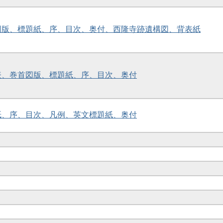
首図版、標題紙、序、目次、奥付、西隆寺跡遺構図、背表紙
誤表、巻首図版、標題紙、序、目次、奥付
題紙、序、目次、凡例、英文標題紙、奥付