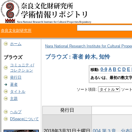
奈良文化財研究所
ホーム
Nara National Research Institute for Cultural Prope
ブラウズ : 著者 鈴木, 知怜
ブラウズ
コミュニティ/
0-9
A
B
C
D
E
移動:
コレクション
発行日
あるいは、最初の数文字
著者
ソート項目:
ソート
タイトル
主題
発行日
ヘルプ
DSpaceについて
2018年3月31日土曜日
004 第３章 分