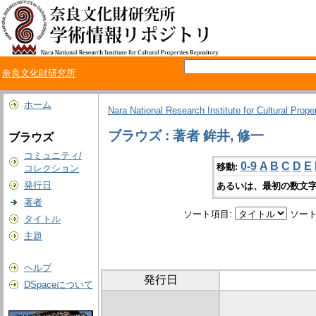
奈良文化財研究所
ホーム
Nara National Research Institute for Cultural Prope
ブラウズ : 著者 鉾井, 修一
ブラウズ
コミュニティ/
0-9
A
B
C
D
E
移動:
コレクション
発行日
あるいは、最初の数文字
著者
ソート項目:
ソート
タイトル
主題
ヘルプ
発行日
DSpaceについて