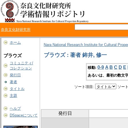
奈良文化財研究所
ホーム
Nara National Research Institute for Cultural Prope
ブラウズ : 著者 鉾井, 修一
ブラウズ
コミュニティ/
0-9
A
B
C
D
E
移動:
コレクション
発行日
あるいは、最初の数文字
著者
ソート項目:
ソート
タイトル
主題
ヘルプ
発行日
DSpaceについて