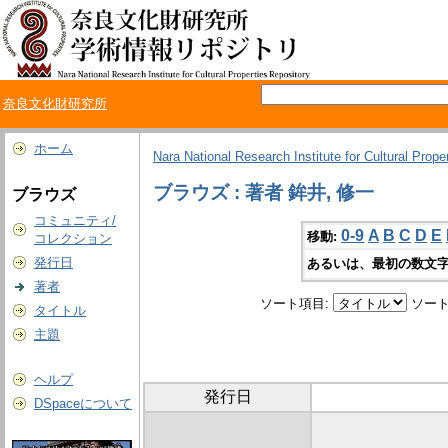
奈良文化財研究所
ホーム
Nara National Research Institute for Cultural Prope
ブラウズ : 著者 鉾井, 修一
ブラウズ
コミュニティ/
0-9
A
B
C
D
E
移動:
コレクション
発行日
あるいは、最初の数文字
著者
ソート項目:
ソート
タイトル
主題
ヘルプ
発行日
DSpaceについて