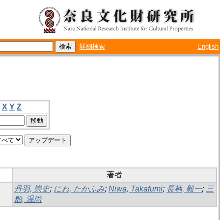
詳細検索
English
X
Y
Z
著者
丹羽, 崇史
;
にわ, たかふみ
;
Niwa, Takafumi
;
長柄, 毅一
;
三
船, 温尚