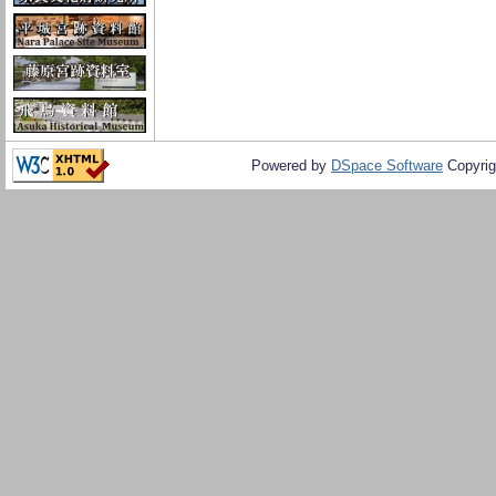
Powered by
DSpace Software
Copyrig