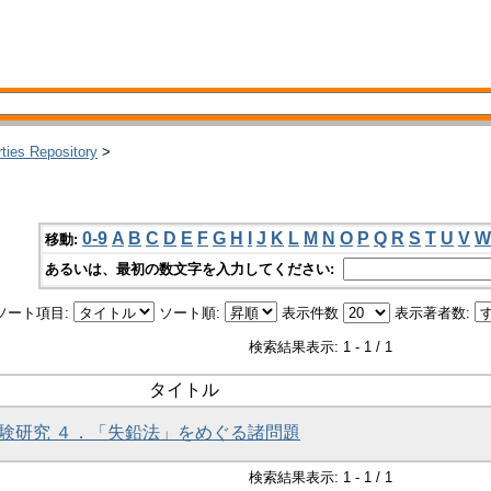
rties Repository
>
0-9
A
B
C
D
E
F
G
H
I
J
K
L
M
N
O
P
Q
R
S
T
U
V
W
移動:
あるいは、最初の数文字を入力してください:
ソート項目:
ソート順:
表示件数
表示著者数:
検索結果表示: 1 - 1 / 1
タイトル
照実験研究 ４．「失鉛法」をめぐる諸問題
検索結果表示: 1 - 1 / 1