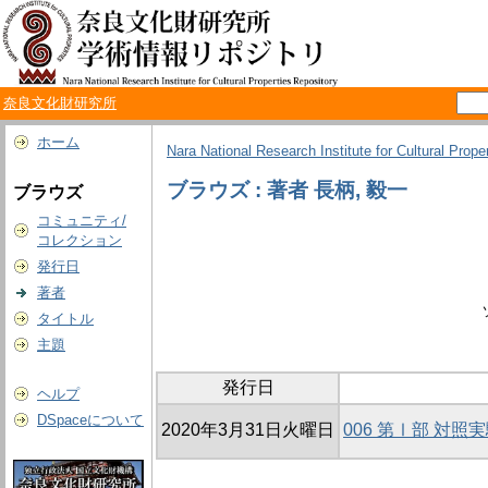
奈良文化財研究所
ホーム
Nara National Research Institute for Cultural Prope
ブラウズ : 著者 長柄, 毅一
ブラウズ
コミュニティ/
コレクション
発行日
著者
タイトル
主題
発行日
ヘルプ
DSpaceについて
2020年3月31日火曜日
006 第Ⅰ部 対