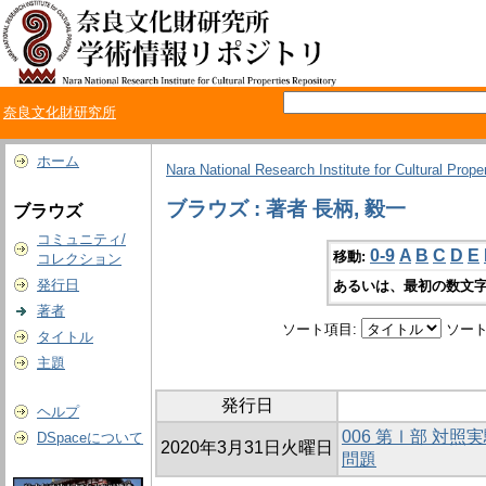
奈良文化財研究所
ホーム
Nara National Research Institute for Cultural Prope
ブラウズ : 著者 長柄, 毅一
ブラウズ
コミュニティ/
0-9
A
B
C
D
E
移動:
コレクション
発行日
あるいは、最初の数文字
著者
ソート項目:
ソート
タイトル
主題
発行日
ヘルプ
006 第Ⅰ部 対
DSpaceについて
2020年3月31日火曜日
問題