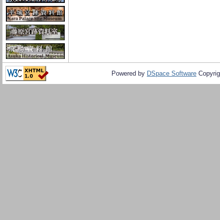
Powered by
DSpace Software
Copyrig