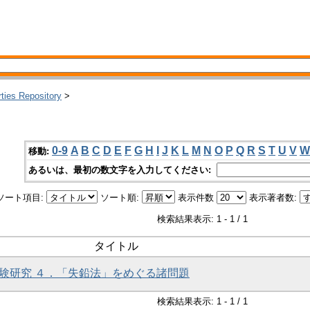
rties Repository
>
0-9
A
B
C
D
E
F
G
H
I
J
K
L
M
N
O
P
Q
R
S
T
U
V
W
移動:
あるいは、最初の数文字を入力してください:
ソート項目:
ソート順:
表示件数
表示著者数:
検索結果表示: 1 - 1 / 1
タイトル
照実験研究 ４．「失鉛法」をめぐる諸問題
検索結果表示: 1 - 1 / 1