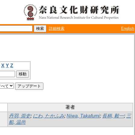
詳細検索
English
X
Y
Z
著者
丹羽, 崇史
;
にわ, たかふみ
;
Niwa, Takafumi
;
長柄, 毅一
;
三
船, 温尚