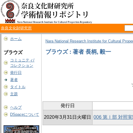
奈良文化財研究所
ホーム
Nara National Research Institute for Cultural Prope
ブラウズ : 著者 長柄, 毅一
ブラウズ
コミュニティ/
コレクション
発行日
著者
タイトル
主題
発行日
ヘルプ
DSpaceについて
2020年3月31日火曜日
006 第Ⅰ部 対