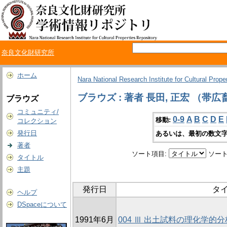
奈良文化財研究所
ホーム
Nara National Research Institute for Cultural Prope
ブラウズ : 著者 長田, 正宏 （帯
ブラウズ
コミュニティ/
0-9
A
B
C
D
E
移動:
コレクション
発行日
あるいは、最初の数文字
著者
ソート項目:
ソート
タイトル
主題
発行日
タ
ヘルプ
DSpaceについて
1991年6月
004 Ⅲ 出土試料の理化学的分