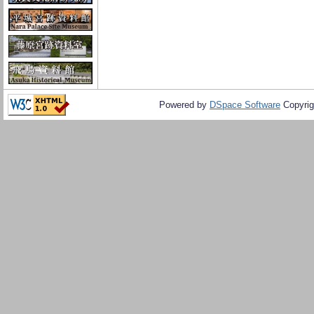
Powered by
DSpace Software
Copyrig