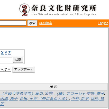
詳細検索
English
X
Y
Z
著者
（宮崎大学農学部）藤原, 宏志
;
（株）ズコーシャ 中野, 寛子
;
明瀬, 雅子
;
長田, 正宏 （帯広畜産大学）
;
中野, 益男
;
福島, 道
広