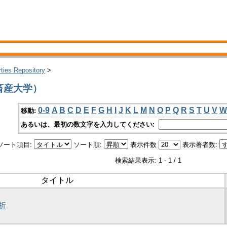
rties Repository
>
広畜産大学）
0-9
A
B
C
D
E
F
G
H
I
J
K
L
M
N
O
P
Q
R
S
T
U
V
W
移動:
あるいは、最初の数文字を入力してください:
ソート項目:
ソート順:
表示件数
表示著者数:
検索結果表示: 1 - 1 / 1
タイトル
析