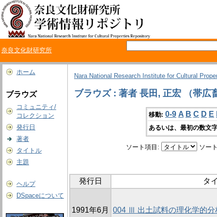
奈良文化財研究所
ホーム
Nara National Research Institute for Cultural Prope
ブラウズ : 著者 長田, 正宏 （帯
ブラウズ
コミュニティ/
0-9
A
B
C
D
E
移動:
コレクション
発行日
あるいは、最初の数文字
著者
ソート項目:
ソート
タイトル
主題
発行日
タ
ヘルプ
DSpaceについて
1991年6月
004 Ⅲ 出土試料の理化学的分