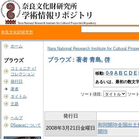
奈良文化財研究所
ホーム
Nara National Research Institute for Cultural Prope
ブラウズ : 著者 青島, 啓
ブラウズ
コミュニティ/
0-9
A
B
C
D
E
移動:
コレクション
発行日
あるいは、最初の数文字
著者
ソート項目:
ソート
タイトル
主題
発行日
ヘルプ
和同開珎全国出土
DSpaceについて
2008年3月21日金曜日
開珎