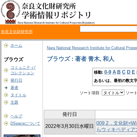
奈良文化財研究所
ホーム
Nara National Research Institute for Cultural Prope
ブラウズ : 著者 青木, 和人
ブラウズ
コミュニティ/
0-9
A
B
C
D
E
移動:
コレクション
発行日
あるいは、最初の数文字
著者
ソート項目:
ソート
タイトル
主題
発行日
ヘルプ
009 2．文化財×Wi
DSpaceについて
2022年3月30日水曜日
らウィキペディア