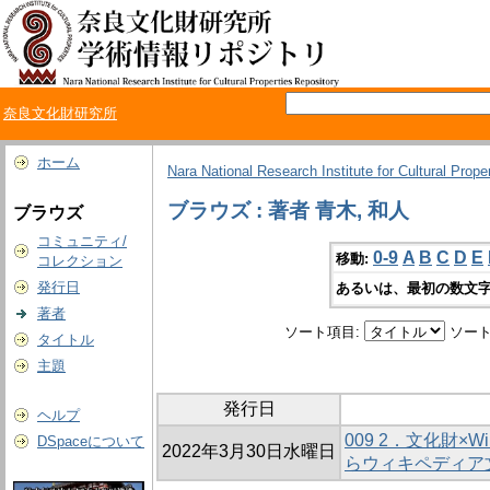
奈良文化財研究所
ホーム
Nara National Research Institute for Cultural Prope
ブラウズ : 著者 青木, 和人
ブラウズ
コミュニティ/
0-9
A
B
C
D
E
移動:
コレクション
発行日
あるいは、最初の数文字
著者
ソート項目:
ソート
タイトル
主題
発行日
ヘルプ
009 2．文化財×Wi
DSpaceについて
2022年3月30日水曜日
らウィキペディア