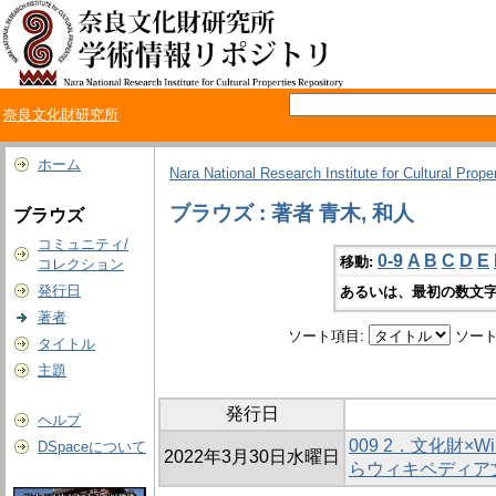
奈良文化財研究所
ホーム
Nara National Research Institute for Cultural Prope
ブラウズ : 著者 青木, 和人
ブラウズ
コミュニティ/
0-9
A
B
C
D
E
移動:
コレクション
発行日
あるいは、最初の数文字
著者
ソート項目:
ソート
タイトル
主題
発行日
ヘルプ
009 2．文化財×Wi
DSpaceについて
2022年3月30日水曜日
らウィキペディア