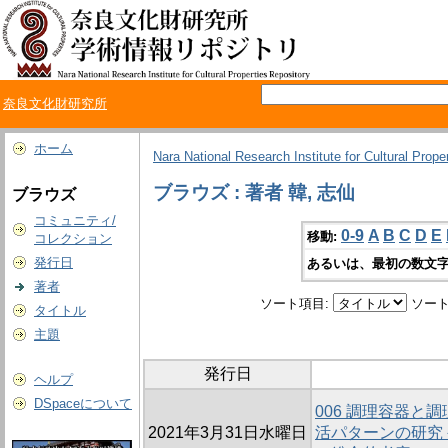
奈良文化財研究所
ホーム
Nara National Research Institute for Cultural Prope
ブラウズ : 著者 韓, 志仙
ブラウズ
コミュニティ/
0-9
A
B
C
D
E
移動:
コレクション
発行日
あるいは、最初の数文字
著者
ソート項目:
ソート
タイトル
主題
発行日
ヘルプ
DSpaceについて
006 調理容器と
2021年3月31日水曜日
活パターンの研究