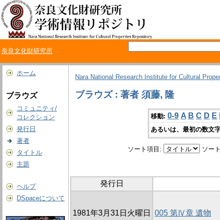
奈良文化財研究所
ホーム
Nara National Research Institute for Cultural Prope
ブラウズ : 著者 須藤, 隆
ブラウズ
コミュニティ/
0-9
A
B
C
D
E
移動:
コレクション
発行日
あるいは、最初の数文字
著者
ソート項目:
ソート
タイトル
主題
発行日
ヘルプ
DSpaceについて
1981年3月31日火曜日
005 第Ⅳ章 遺物