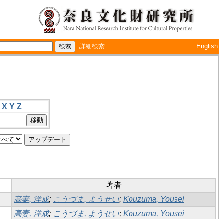
詳細検索
English
X
Y
Z
著者
高妻, 洋成
;
こうづま, ようせい
;
Kouzuma, Yousei
高妻, 洋成
;
こうづま, ようせい
;
Kouzuma, Yousei