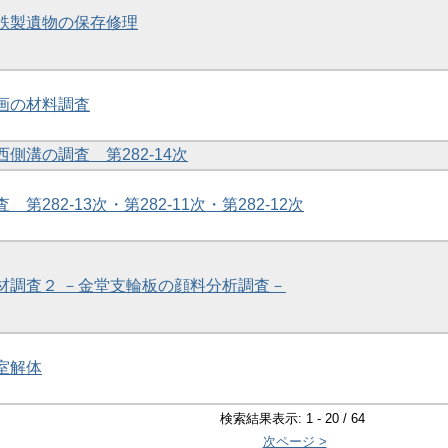
土鉄製遺物の保存修理
壁画の材料調査
西側溝の調査 第282-14次
 第282-13次・第282-11次・第282-12次
古材調査２ －金堂支輪板の顔料分析調査－
石室解体
検索結果表示: 1 - 20 / 64
次ページ >