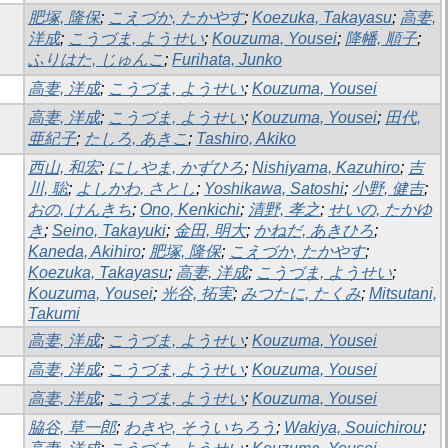
肥塚, 隆保
;
こえづか, たかやす
;
Koezuka, Takayasu
;
高妻,
洋成
;
こうづま, ようせい
;
Kouzuma, Yousei
;
降幡, 順子
;
ふりはた, じゅんこ
;
Furihata, Junko
高妻, 洋成
;
こうづま, ようせい
;
Kouzuma, Yousei
高妻, 洋成
;
こうづま, ようせい
;
Kouzuma, Yousei
;
田代,
亜紀子
;
たしろ, あきこ
;
Tashiro, Akiko
西山, 和宏
;
にしやま, かずひろ
;
Nishiyama, Kazuhiro
;
吉
川, 聡
;
よしかわ, さとし
;
Yoshikawa, Satoshi
;
小野, 健吉
;
おの, けんきち
;
Ono, Kenkichi
;
清野, 孝之
;
せいの, たかゆ
き
;
Seino, Takayuki
;
金田, 明大
;
かねだ, あきひろ
;
Kaneda, Akihiro
;
肥塚, 隆保
;
こえづか, たかやす
;
Koezuka, Takayasu
;
高妻, 洋成
;
こうづま, ようせい
;
Kouzuma, Yousei
;
光谷, 拓実
;
みつたに, たくみ
;
Mitsutani,
Takumi
高妻, 洋成
;
こうづま, ようせい
;
Kouzuma, Yousei
高妻, 洋成
;
こうづま, ようせい
;
Kouzuma, Yousei
高妻, 洋成
;
こうづま, ようせい
;
Kouzuma, Yousei
脇谷, 草一郎
;
わきや, そういちろう
;
Wakiya, Souichirou
;