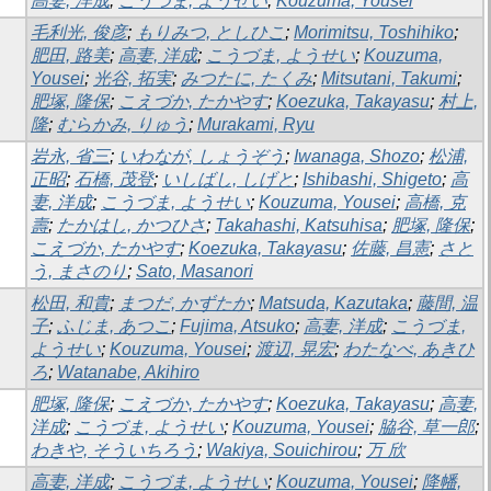
高妻, 洋成
;
こうづま, ようせい
;
Kouzuma, Yousei
毛利光, 俊彦
;
もりみつ, としひこ
;
Morimitsu, Toshihiko
;
肥田, 路美
;
高妻, 洋成
;
こうづま, ようせい
;
Kouzuma,
Yousei
;
光谷, 拓実
;
みつたに, たくみ
;
Mitsutani, Takumi
;
肥塚, 隆保
;
こえづか, たかやす
;
Koezuka, Takayasu
;
村上,
隆
;
むらかみ, りゅう
;
Murakami, Ryu
岩永, 省三
;
いわなが, しょうぞう
;
Iwanaga, Shozo
;
松浦,
正昭
;
石橋, 茂登
;
いしばし, しげと
;
Ishibashi, Shigeto
;
高
妻, 洋成
;
こうづま, ようせい
;
Kouzuma, Yousei
;
高橋, 克
壽
;
たかはし, かつひさ
;
Takahashi, Katsuhisa
;
肥塚, 隆保
;
こえづか, たかやす
;
Koezuka, Takayasu
;
佐藤, 昌憲
;
さと
う, まさのり
;
Sato, Masanori
松田, 和貴
;
まつだ, かずたか
;
Matsuda, Kazutaka
;
藤間, 温
子
;
ふじま, あつこ
;
Fujima, Atsuko
;
高妻, 洋成
;
こうづま,
ようせい
;
Kouzuma, Yousei
;
渡辺, 晃宏
;
わたなべ, あきひ
ろ
;
Watanabe, Akihiro
肥塚, 隆保
;
こえづか, たかやす
;
Koezuka, Takayasu
;
高妻,
洋成
;
こうづま, ようせい
;
Kouzuma, Yousei
;
脇谷, 草一郎
;
わきや, そういちろう
;
Wakiya, Souichirou
;
万 欣
高妻, 洋成
;
こうづま, ようせい
;
Kouzuma, Yousei
;
降幡,