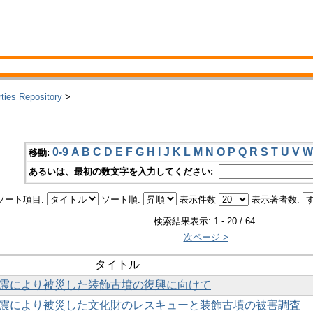
rties Repository
>
0-9
A
B
C
D
E
F
G
H
I
J
K
L
M
N
O
P
Q
R
S
T
U
V
W
移動:
あるいは、最初の数文字を入力してください:
ソート項目:
ソート順:
表示件数
表示著者数:
検索結果表示: 1 - 20 / 64
次ページ >
タイトル
熊本地震により被災した装飾古墳の復興に向けて
熊本地震により被災した文化財のレスキューと装飾古墳の被害調査