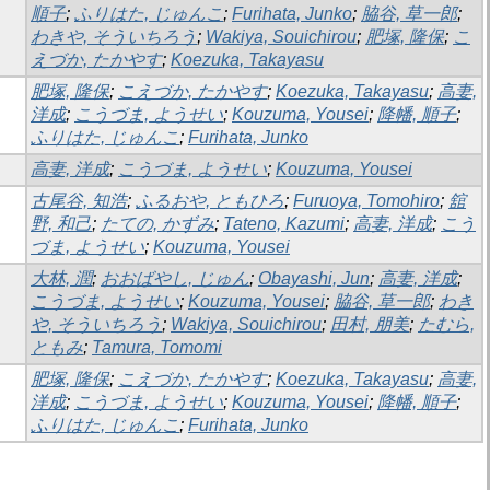
順子
;
ふりはた, じゅんこ
;
Furihata, Junko
;
脇谷, 草一郎
;
わきや, そういちろう
;
Wakiya, Souichirou
;
肥塚, 隆保
;
こ
えづか, たかやす
;
Koezuka, Takayasu
肥塚, 隆保
;
こえづか, たかやす
;
Koezuka, Takayasu
;
高妻,
洋成
;
こうづま, ようせい
;
Kouzuma, Yousei
;
降幡, 順子
;
ふりはた, じゅんこ
;
Furihata, Junko
高妻, 洋成
;
こうづま, ようせい
;
Kouzuma, Yousei
古尾谷, 知浩
;
ふるおや, ともひろ
;
Furuoya, Tomohiro
;
舘
野, 和己
;
たての, かずみ
;
Tateno, Kazumi
;
高妻, 洋成
;
こう
づま, ようせい
;
Kouzuma, Yousei
大林, 潤
;
おおばやし, じゅん
;
Obayashi, Jun
;
高妻, 洋成
;
こうづま, ようせい
;
Kouzuma, Yousei
;
脇谷, 草一郎
;
わき
や, そういちろう
;
Wakiya, Souichirou
;
田村, 朋美
;
たむら,
ともみ
;
Tamura, Tomomi
肥塚, 隆保
;
こえづか, たかやす
;
Koezuka, Takayasu
;
高妻,
洋成
;
こうづま, ようせい
;
Kouzuma, Yousei
;
降幡, 順子
;
ふりはた, じゅんこ
;
Furihata, Junko