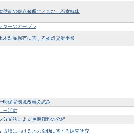
古墳壁画の保存修理にともなう石室解体
センターのオープン
出土木製品保存に関する拠点交流事業
の一時保管環境改善の試み
キュー活動
マン分光法による無機顔料の分析
ンドヤ古墳における水の挙動に関する調査研究