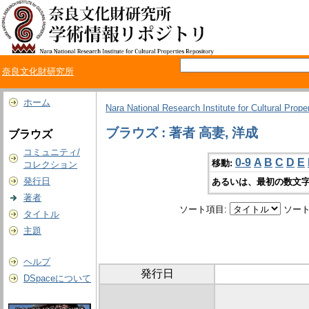
奈良文化財研究所
ホーム
Nara National Research Institute for Cultural Prope
ブラウズ : 著者 高妻, 洋成
ブラウズ
コミュニティ/
0-9
A
B
C
D
E
移動:
コレクション
発行日
あるいは、最初の数文字
著者
ソート項目:
ソート
タイトル
主題
ヘルプ
発行日
DSpaceについて