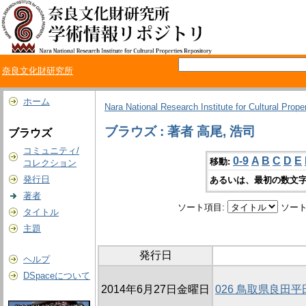
奈良文化財研究所
ホーム
Nara National Research Institute for Cultural Prope
ブラウズ : 著者 高尾, 浩司
ブラウズ
コミュニティ/
0-9
A
B
C
D
E
移動:
コレクション
発行日
あるいは、最初の数文字
著者
ソート項目:
ソート
タイトル
主題
発行日
ヘルプ
DSpaceについて
2014年6月27日金曜日
026 鳥取県良田