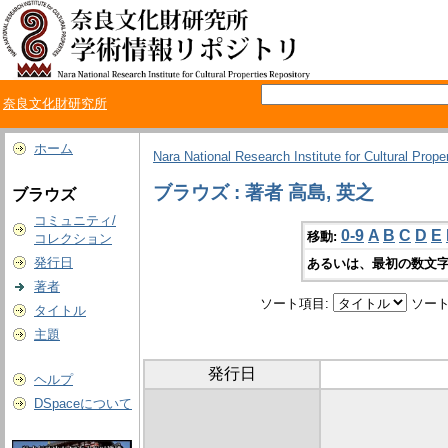
奈良文化財研究所
ホーム
Nara National Research Institute for Cultural Prope
ブラウズ : 著者 高島, 英之
ブラウズ
コミュニティ/
0-9
A
B
C
D
E
移動:
コレクション
発行日
あるいは、最初の数文字
著者
ソート項目:
ソート
タイトル
主題
発行日
ヘルプ
DSpaceについて