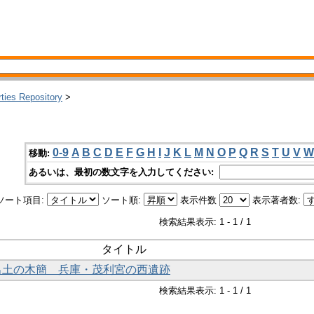
rties Repository
>
0-9
A
B
C
D
E
F
G
H
I
J
K
L
M
N
O
P
Q
R
S
T
U
V
W
移動:
あるいは、最初の数文字を入力してください:
ソート項目:
ソート順:
表示件数
表示著者数:
検索結果表示: 1 - 1 / 1
タイトル
年出土の木簡 兵庫・茂利宮の西遺跡
検索結果表示: 1 - 1 / 1