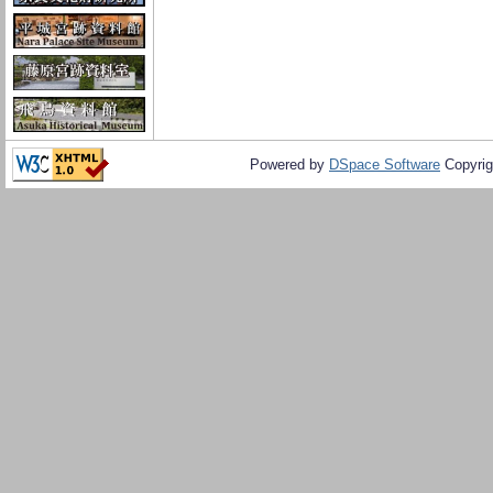
Powered by
DSpace Software
Copyrig