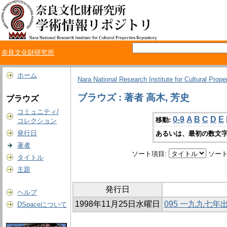
奈良文化財研究所
ホーム
Nara National Research Institute for Cultural Prope
ブラウズ : 著者 高木, 芳史
ブラウズ
コミュニティ/
0-9
A
B
C
D
E
移動:
コレクション
発行日
あるいは、最初の数文字
著者
ソート項目:
ソート
タイトル
主題
発行日
ヘルプ
1998年11月25日水曜日
095 一九九七
DSpaceについて