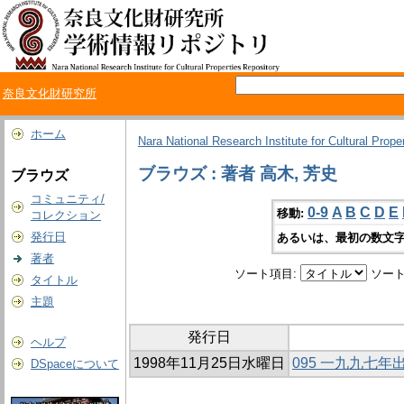
奈良文化財研究所
ホーム
Nara National Research Institute for Cultural Prope
ブラウズ : 著者 高木, 芳史
ブラウズ
コミュニティ/
0-9
A
B
C
D
E
移動:
コレクション
発行日
あるいは、最初の数文字
著者
ソート項目:
ソート
タイトル
主題
発行日
ヘルプ
1998年11月25日水曜日
095 一九九七
DSpaceについて