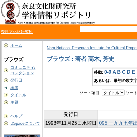
奈良文化財研究所
ホーム
Nara National Research Institute for Cultural Prope
ブラウズ : 著者 高木, 芳史
ブラウズ
コミュニティ/
0-9
A
B
C
D
E
移動:
コレクション
発行日
あるいは、最初の数文字
著者
ソート項目:
ソート
タイトル
主題
発行日
ヘルプ
1998年11月25日水曜日
095 一九九七
DSpaceについて