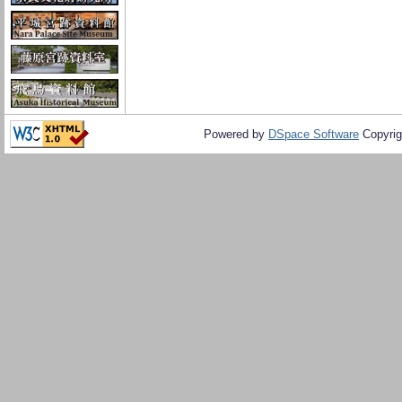
Powered by
DSpace Software
Copyrig