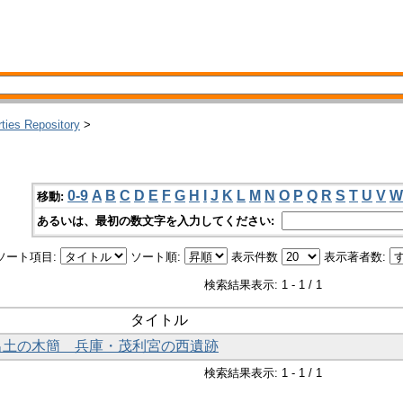
rties Repository
>
0-9
A
B
C
D
E
F
G
H
I
J
K
L
M
N
O
P
Q
R
S
T
U
V
W
移動:
あるいは、最初の数文字を入力してください:
ソート項目:
ソート順:
表示件数
表示著者数:
検索結果表示: 1 - 1 / 1
タイトル
年出土の木簡 兵庫・茂利宮の西遺跡
検索結果表示: 1 - 1 / 1