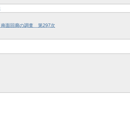
語
・南面回廊の調査 第297次