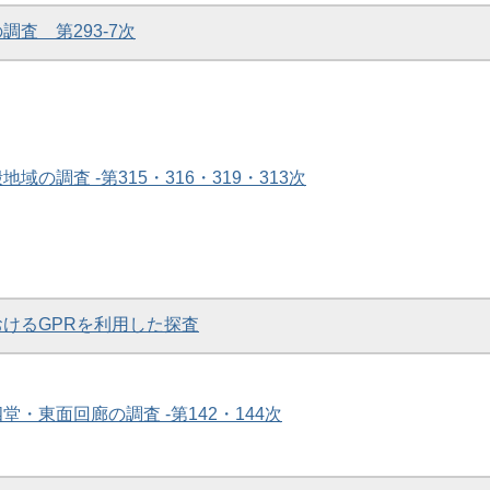
調査 第293-7次
地域の調査 -第315・316・319・313次
におけるGPRを利用した探査
四堂・東面回廊の調査 -第142・144次