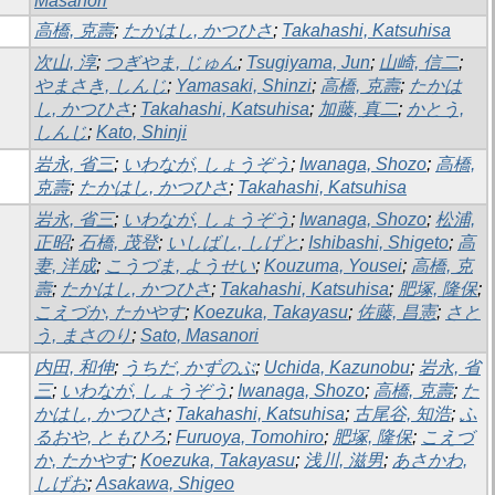
Masanori
高橋, 克壽
;
たかはし, かつひさ
;
Takahashi, Katsuhisa
次山, 淳
;
つぎやま, じゅん
;
Tsugiyama, Jun
;
山崎, 信二
;
やまさき, しんじ
;
Yamasaki, Shinzi
;
高橋, 克壽
;
たかは
し, かつひさ
;
Takahashi, Katsuhisa
;
加藤, 真二
;
かとう,
しんじ
;
Kato, Shinji
岩永, 省三
;
いわなが, しょうぞう
;
Iwanaga, Shozo
;
高橋,
克壽
;
たかはし, かつひさ
;
Takahashi, Katsuhisa
岩永, 省三
;
いわなが, しょうぞう
;
Iwanaga, Shozo
;
松浦,
正昭
;
石橋, 茂登
;
いしばし, しげと
;
Ishibashi, Shigeto
;
高
妻, 洋成
;
こうづま, ようせい
;
Kouzuma, Yousei
;
高橋, 克
壽
;
たかはし, かつひさ
;
Takahashi, Katsuhisa
;
肥塚, 隆保
;
こえづか, たかやす
;
Koezuka, Takayasu
;
佐藤, 昌憲
;
さと
う, まさのり
;
Sato, Masanori
内田, 和伸
;
うちだ, かずのぶ
;
Uchida, Kazunobu
;
岩永, 省
三
;
いわなが, しょうぞう
;
Iwanaga, Shozo
;
高橋, 克壽
;
た
かはし, かつひさ
;
Takahashi, Katsuhisa
;
古尾谷, 知浩
;
ふ
るおや, ともひろ
;
Furuoya, Tomohiro
;
肥塚, 隆保
;
こえづ
か, たかやす
;
Koezuka, Takayasu
;
浅川, 滋男
;
あさかわ,
しげお
;
Asakawa, Shigeo