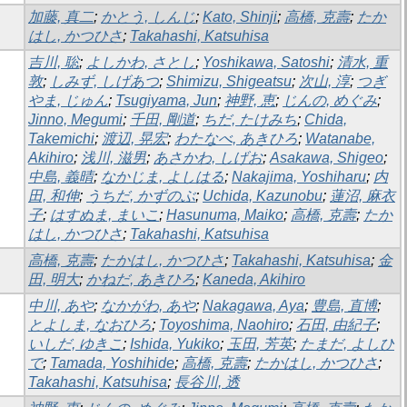
加藤, 真二
;
かとう, しんじ
;
Kato, Shinji
;
高橋, 克壽
;
たか
はし, かつひさ
;
Takahashi, Katsuhisa
吉川, 聡
;
よしかわ, さとし
;
Yoshikawa, Satoshi
;
清水, 重
敦
;
しみず, しげあつ
;
Shimizu, Shigeatsu
;
次山, 淳
;
つぎ
やま, じゅん
;
Tsugiyama, Jun
;
神野, 恵
;
じんの, めぐみ
;
Jinno, Megumi
;
千田, 剛道
;
ちだ, たけみち
;
Chida,
Takemichi
;
渡辺, 晃宏
;
わたなべ, あきひろ
;
Watanabe,
Akihiro
;
浅川, 滋男
;
あさかわ, しげお
;
Asakawa, Shigeo
;
中島, 義晴
;
なかじま, よしはる
;
Nakajima, Yoshiharu
;
内
田, 和伸
;
うちだ, かずのぶ
;
Uchida, Kazunobu
;
蓮沼, 麻衣
子
;
はすぬま, まいこ
;
Hasunuma, Maiko
;
高橋, 克壽
;
たか
はし, かつひさ
;
Takahashi, Katsuhisa
高橋, 克壽
;
たかはし, かつひさ
;
Takahashi, Katsuhisa
;
金
田, 明大
;
かねだ, あきひろ
;
Kaneda, Akihiro
中川, あや
;
なかがわ, あや
;
Nakagawa, Aya
;
豊島, 直博
;
とよしま, なおひろ
;
Toyoshima, Naohiro
;
石田, 由紀子
;
いしだ, ゆきこ
;
Ishida, Yukiko
;
玉田, 芳英
;
たまだ, よしひ
で
;
Tamada, Yoshihide
;
高橋, 克壽
;
たかはし, かつひさ
;
Takahashi, Katsuhisa
;
長谷川, 透