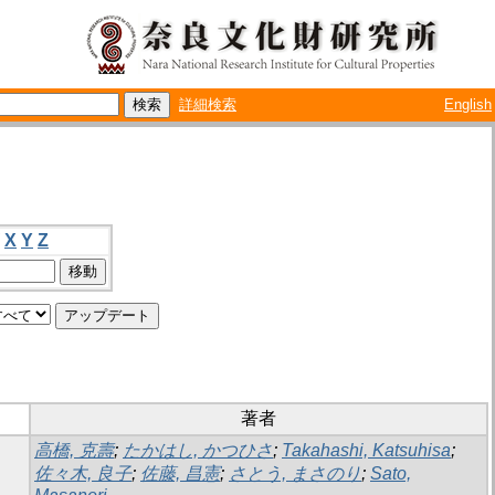
詳細検索
English
X
Y
Z
著者
高橋, 克壽
;
たかはし, かつひさ
;
Takahashi, Katsuhisa
;
佐々木, 良子
;
佐藤, 昌憲
;
さとう, まさのり
;
Sato,