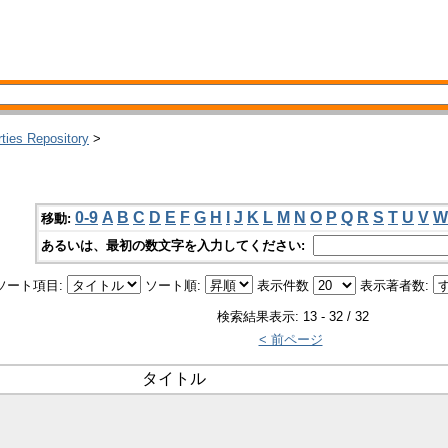
rties Repository
>
0-9
A
B
C
D
E
F
G
H
I
J
K
L
M
N
O
P
Q
R
S
T
U
V
W
移動:
あるいは、最初の数文字を入力してください:
ソート項目:
ソート順:
表示件数
表示著者数:
検索結果表示: 13 - 32 / 32
< 前ページ
タイトル