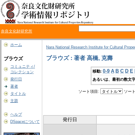
奈良文化財研究所
ホーム
Nara National Research Institute for Cultural Prope
ブラウズ : 著者 高橋, 克壽
ブラウズ
コミュニティ/
0-9
A
B
C
D
E
移動:
コレクション
発行日
あるいは、最初の数文字
著者
ソート項目:
ソート
タイトル
主題
ヘルプ
発行日
DSpaceについて