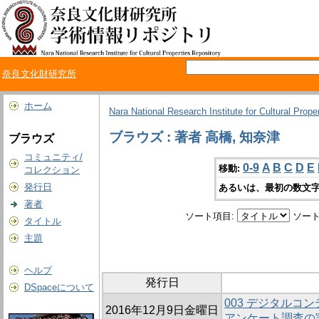
奈良文化財研究所
ホーム
Nara National Research Institute for Cultural Prope
ブラウズ : 著者 高橋, 知奈津
ブラウズ
コミュニティ/
0-9
A
B
C
D
E
移動:
コレクション
発行日
あるいは、最初の数文字
著者
ソート項目:
ソート
タイトル
主題
ヘルプ
発行日
DSpaceについて
003 デジタルコ
2016年12月9日金曜日
アンケート調査の