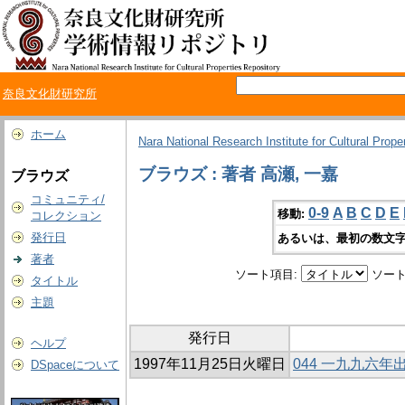
奈良文化財研究所
ホーム
Nara National Research Institute for Cultural Prope
ブラウズ : 著者 高瀬, 一嘉
ブラウズ
コミュニティ/
0-9
A
B
C
D
E
移動:
コレクション
発行日
あるいは、最初の数文字
著者
ソート項目:
ソート
タイトル
主題
発行日
ヘルプ
1997年11月25日火曜日
044 一九九六
DSpaceについて