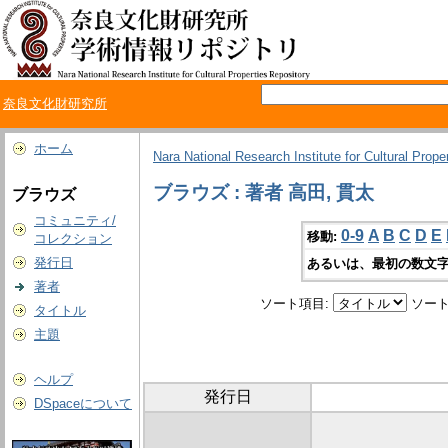
奈良文化財研究所
ホーム
Nara National Research Institute for Cultural Prope
ブラウズ : 著者 高田, 貫太
ブラウズ
コミュニティ/
0-9
A
B
C
D
E
移動:
コレクション
発行日
あるいは、最初の数文字
著者
ソート項目:
ソート
タイトル
主題
ヘルプ
発行日
DSpaceについて